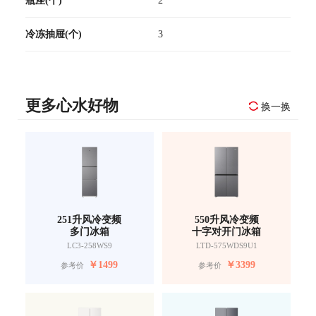
冷冻抽屉(个)
3
更多心水好物
换一换
251升风冷变频
550升风冷变频
多门冰箱
十字对开门冰箱
LC3-258WS9
LTD-575WDS9U1
￥
1499
￥
3399
参考价
参考价