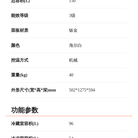
总容积(L)
150
能效等级
3级
面板材质
钣金
颜色
海尔白
控温方式
机械
重量(kg)
40
外形尺寸(宽*高*深)mm
502*1275*594
功能参数
冷藏室容积(L)
96