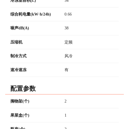
冷冻室容积(L)
54
综合耗电量(kW·h/24h)
0.66
噪声dB(A)
38
压缩机
定频
制冷方式
风冷
速冷速冻
有
配置参数
搁物架(个)
2
果菜盒(个)
1
瓶座(个)
2