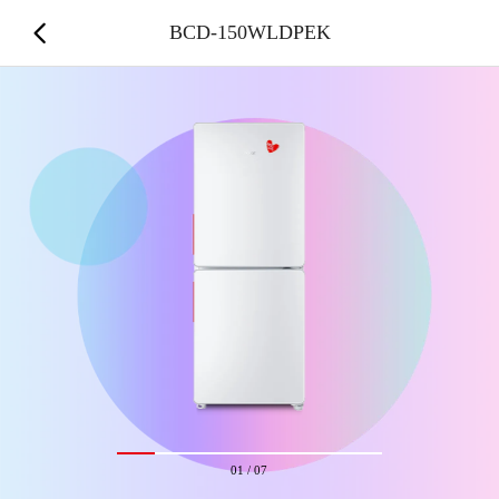
BCD-150WLDPEK
01
/
07