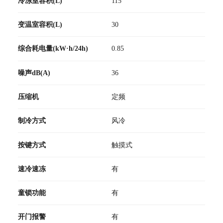
冷冻室容积(L)
115
变温室容积(L)
30
综合耗电量(kW·h/24h)
0.85
噪声dB(A)
36
压缩机
定频
制冷方式
风冷
按键方式
触摸式
速冷速冻
有
童锁功能
有
开门报警
有