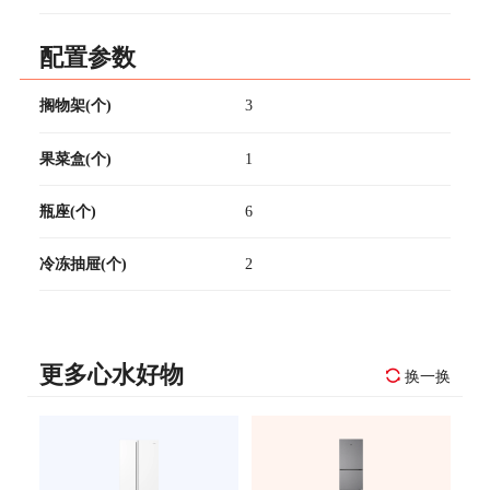
配置参数
搁物架(个)
3
果菜盒(个)
1
瓶座(个)
6
冷冻抽屉(个)
2
更多心水好物
换一换