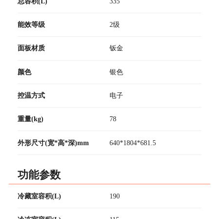
总容积(L)
335
能效等级
2级
面板材质
钣金
颜色
银色
控温方式
电子
重量(kg)
78
外形尺寸(宽*高*深)mm
640*1804*681.5
功能参数
冷藏室容积(L)
190