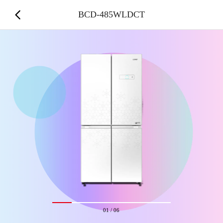
BCD-485WLDCT
01
/
06