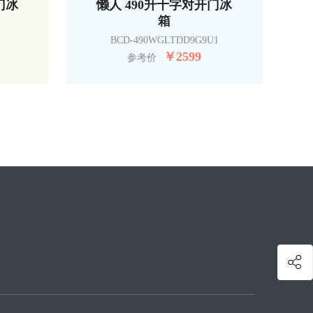
门冰
懒人 490升十字对开门冰
箱
BCD-490WGLTDD9G9U1
￥
2599
参考价