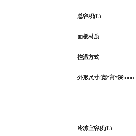
总容积(L)
面板材质
控温方式
外形尺寸(宽*高*深)mm
冷冻室容积(L)