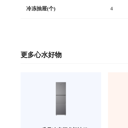
冷冻抽屉(个)
4
更多心水好物