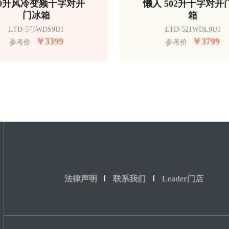
50升风冷变频十字对开
懒人 502升十字对开
门冰箱
箱
LTD-575WDS9U1
LTD-521WDL9U1
￥
3399
￥
3799
参考价
参考价
法律声明
联系我们
Leader门店