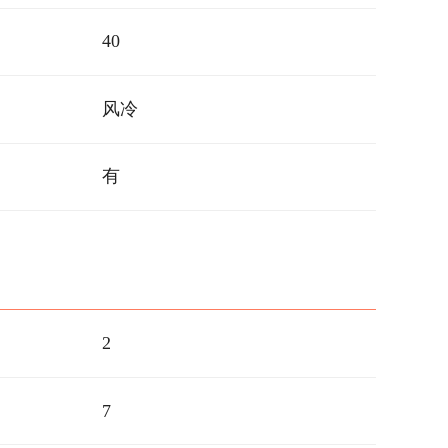
40
风冷
有
2
7