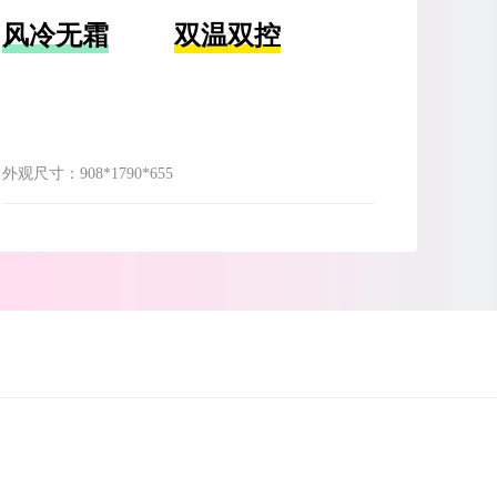
风冷无霜
双温双控
外观尺寸：
908*1790*655