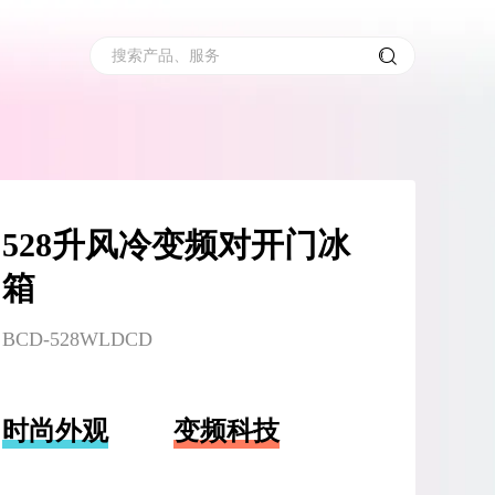
搜索产品、服务
528升风冷变频对开门冰
箱
BCD-528WLDCD
时尚外观
变频科技