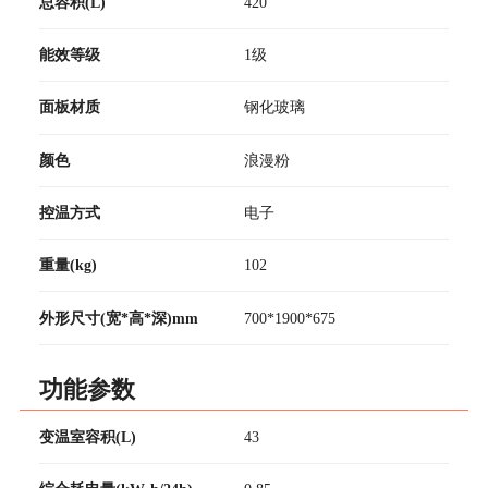
总容积(L)
420
能效等级
1级
面板材质
钢化玻璃
颜色
浪漫粉
控温方式
电子
重量(kg)
102
外形尺寸(宽*高*深)mm
700*1900*675
功能参数
变温室容积(L)
43