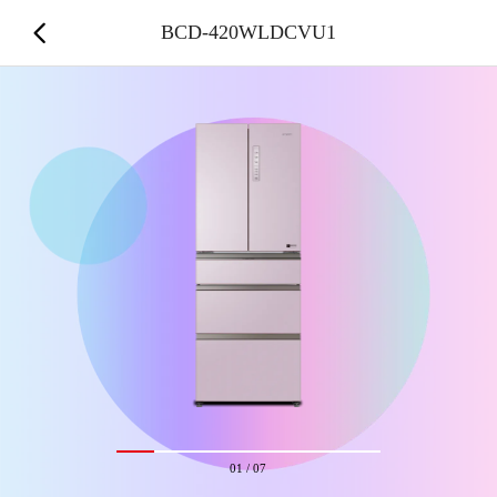
BCD-420WLDCVU1
01
/
07