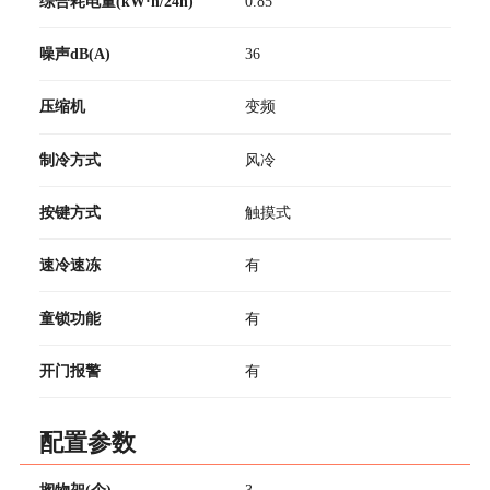
综合耗电量(kW·h/24h)
0.85
噪声dB(A)
36
压缩机
变频
制冷方式
风冷
按键方式
触摸式
速冷速冻
有
童锁功能
有
开门报警
有
配置参数
搁物架(个)
3