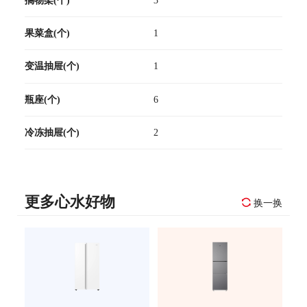
果菜盒(个)
1
变温抽屉(个)
1
瓶座(个)
6
冷冻抽屉(个)
2
更多心水好物
换一换