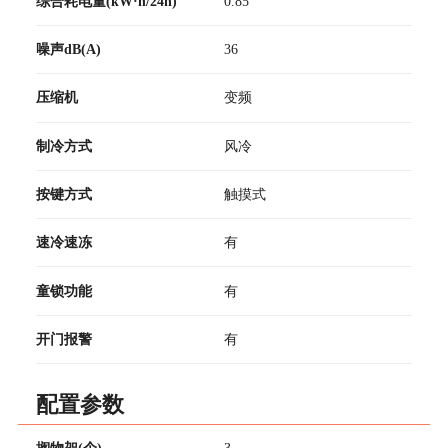
综合耗电量(kW·h/24h)
0.85
噪声dB(A)
36
压缩机
变频
制冷方式
风冷
按键方式
触摸式
速冷速冻
有
童锁功能
有
开门报警
有
配置参数
搁物架(个)
3