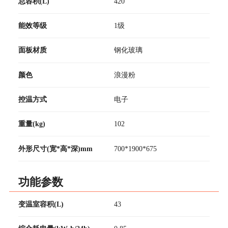
总容积(L)
420
能效等级
1级
面板材质
钢化玻璃
颜色
浪漫粉
控温方式
电子
重量(kg)
102
外形尺寸(宽*高*深)mm
700*1900*675
功能参数
变温室容积(L)
43