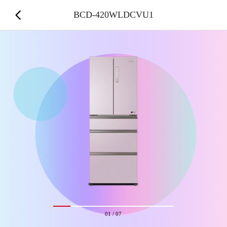
BCD-420WLDCVU1
01
/
07