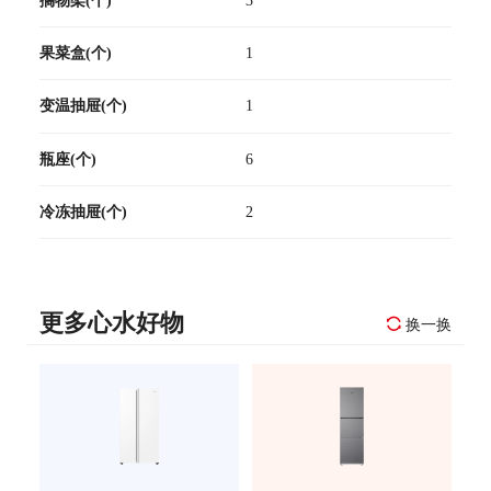
果菜盒(个)
1
变温抽屉(个)
1
瓶座(个)
6
冷冻抽屉(个)
2
更多心水好物
换一换