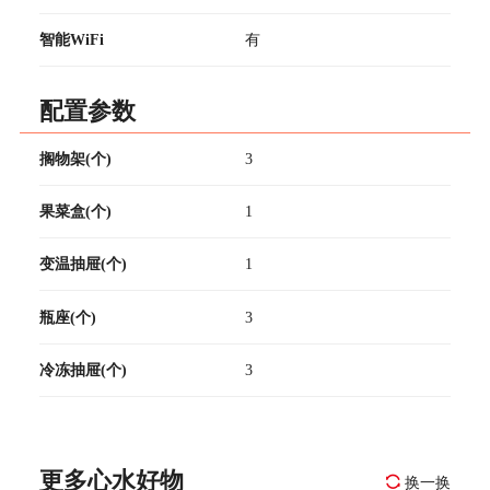
智能WiFi
有
配置参数
搁物架(个)
3
果菜盒(个)
1
变温抽屉(个)
1
瓶座(个)
3
冷冻抽屉(个)
3
更多心水好物
换一换