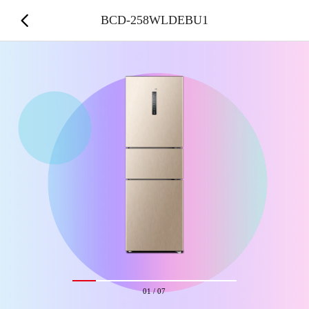
BCD-258WLDEBU1
01
/
07