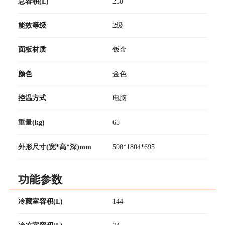
总容积(L)
258
能效等级
2级
面板材质
钣金
颜色
金色
控温方式
电脑
重量(kg)
65
外形尺寸(宽*高*深)mm
590*1804*695
功能参数
冷藏室容积(L)
144