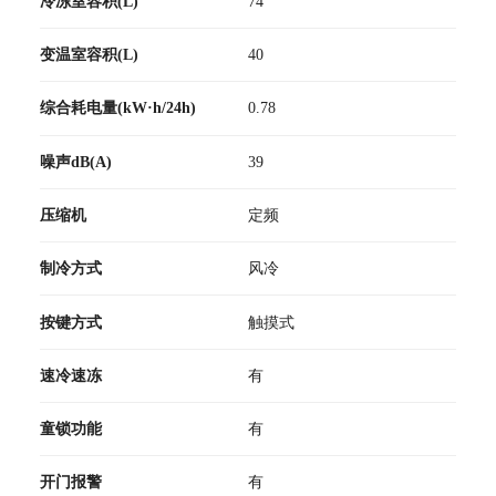
冷冻室容积(L)
74
变温室容积(L)
40
综合耗电量(kW·h/24h)
0.78
噪声dB(A)
39
压缩机
定频
制冷方式
风冷
按键方式
触摸式
速冷速冻
有
童锁功能
有
开门报警
有