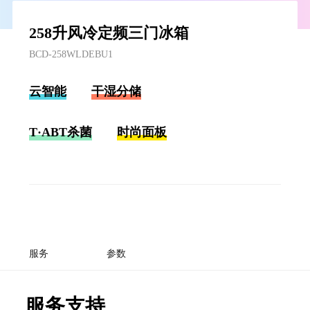
258升风冷定频三门冰箱
BCD-258WLDEBU1
云智能
干湿分储
T·ABT杀菌
时尚面板
服务
参数
服务支持