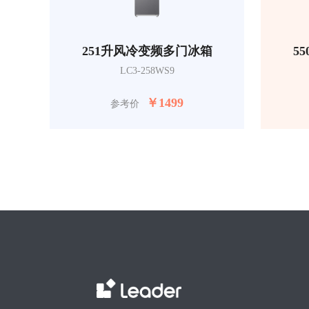
251升风冷变频多门冰箱
5
LC3-258WS9
￥
1499
参考价