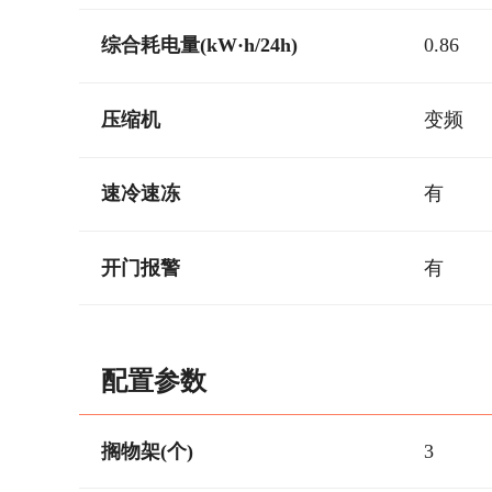
综合耗电量(kW·h/24h)
0.86
压缩机
变频
速冷速冻
有
开门报警
有
配置参数
搁物架(个)
3