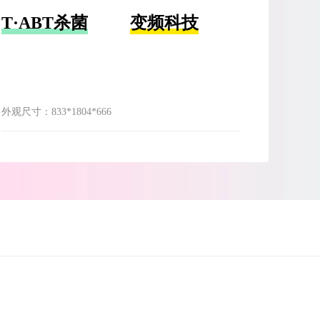
T·ABT杀菌
变频科技
外观尺寸：
833*1804*666