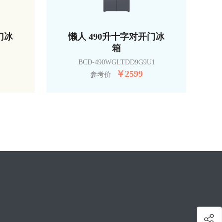
门冰
懒人 490升十字对开门冰
箱
BCD-490WGLTDD9G9U1
￥
2599
参考价