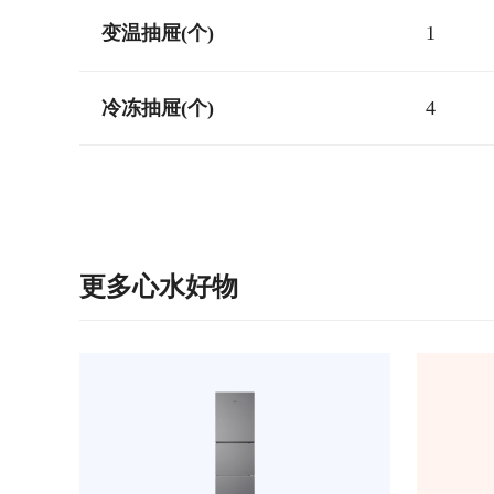
变温抽屉(个)
1
冷冻抽屉(个)
4
更多心水好物