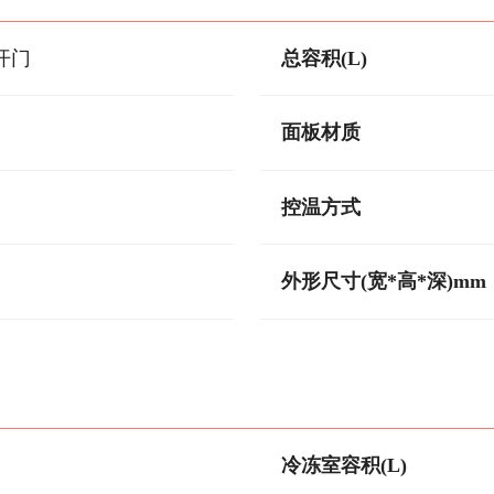
开门
总容积(L)
面板材质
控温方式
外形尺寸(宽*高*深)mm
冷冻室容积(L)