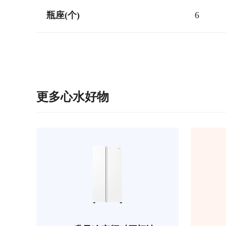
瓶座(个)
6
更多心水好物