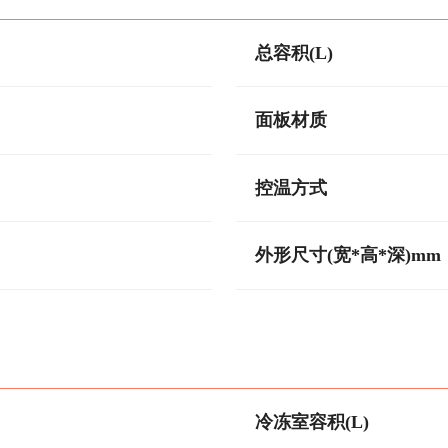
总容积(L)
面板材质
控温方式
外形尺寸(宽*高*深)mm
冷冻室容积(L)