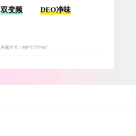
双变频
DEO净味
外观尺寸：
908*1775*647