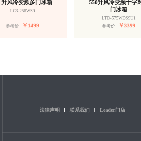
51升风冷变频多门冰箱
550升风冷变频十字
门冰箱
LC3-258WS9
LTD-575WDS9U1
￥
1499
￥
3399
参考价
参考价
法律声明
联系我们
Leader门店