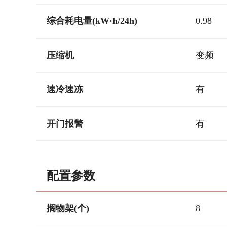
综合耗电量(kW·h/24h)
0.98
压缩机
变频
速冷速冻
有
开门报警
有
配置参数
搁物架(个)
8