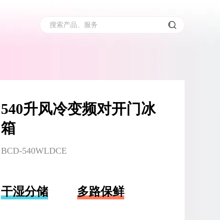
搜索产品、服务
540升风冷变频对开门冰
箱
BCD-540WLDCE
干湿分储
多路保鲜