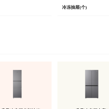
冷冻抽屉(个)