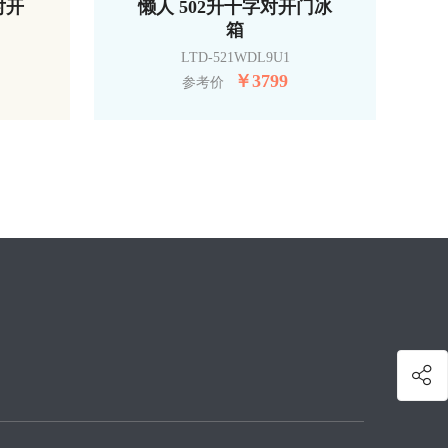
对开
懒人 502升十字对开门冰
箱
LTD-521WDL9U1
￥
3799
参考价