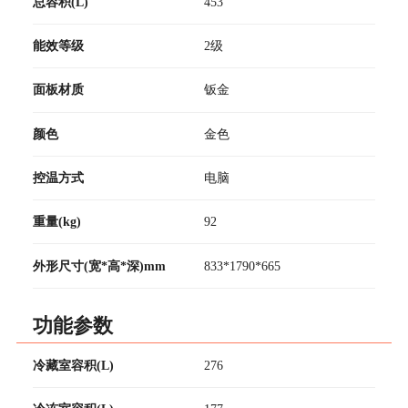
总容积(L)
453
能效等级
2级
面板材质
钣金
颜色
金色
控温方式
电脑
重量(kg)
92
外形尺寸(宽*高*深)mm
833*1790*665
功能参数
冷藏室容积(L)
276