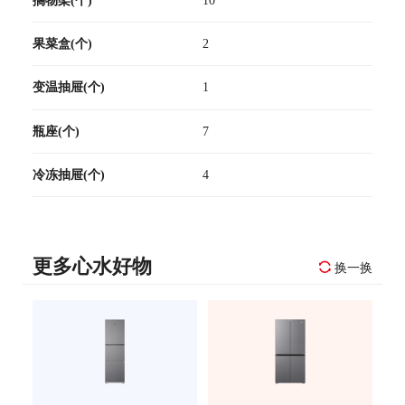
果菜盒(个)
2
变温抽屉(个)
1
瓶座(个)
7
冷冻抽屉(个)
4
更多心水好物
换一换