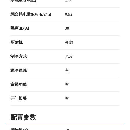
冷冻室容积(L)
177
综合耗电量(kW·h/24h)
0.92
噪声dB(A)
38
压缩机
变频
制冷方式
风冷
速冷速冻
有
童锁功能
有
开门报警
有
配置参数
搁物架(个)
10