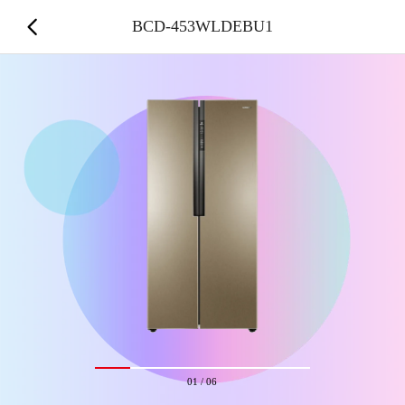
BCD-453WLDEBU1
01
/
06