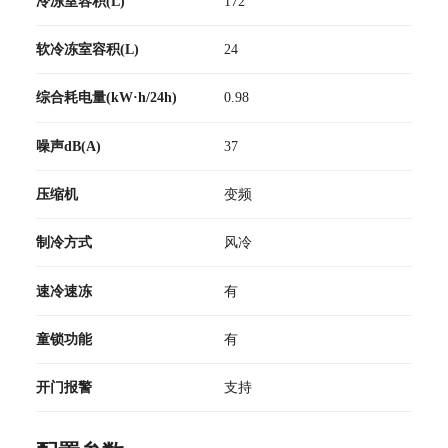
冷冻室容积(L)
172
软冷冻室容积(L)
24
综合耗电量(kW·h/24h)
0.98
噪声dB(A)
37
压缩机
变频
制冷方式
风冷
速冷速冻
有
童锁功能
有
开门报警
支持