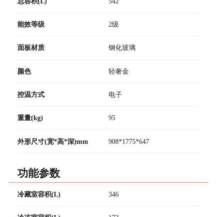
总容积(L)
542
能效等级
2级
面板材质
钢化玻璃
颜色
轻奢金
控温方式
电子
重量(kg)
95
外形尺寸(宽*高*深)mm
908*1775*647
功能参数
冷藏室容积(L)
346