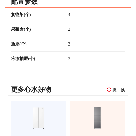
配置参数
搁物架(个)
4
果菜盒(个)
2
瓶座(个)
3
冷冻抽屉(个)
2
更多心水好物
换一换