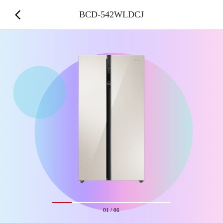
BCD-542WLDCJ
01
/
06