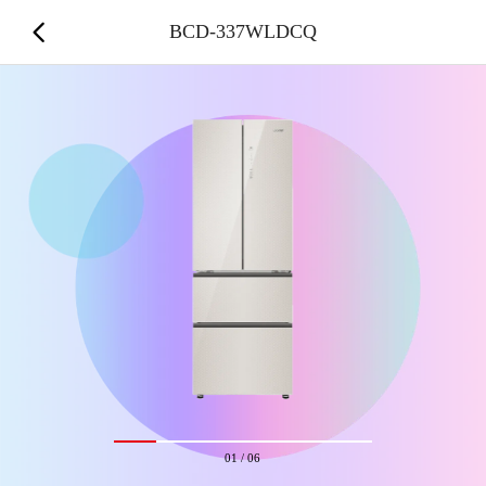
BCD-337WLDCQ
01
/
06