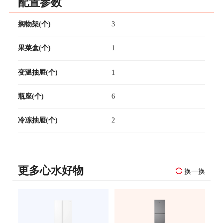
配置参数
搁物架(个)
3
果菜盒(个)
1
变温抽屉(个)
1
瓶座(个)
6
冷冻抽屉(个)
2
更多心水好物
换一换