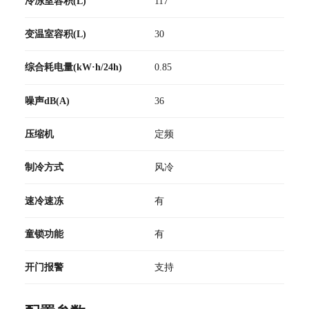
冷冻室容积(L)
117
变温室容积(L)
30
综合耗电量(kW·h/24h)
0.85
噪声dB(A)
36
压缩机
定频
制冷方式
风冷
速冷速冻
有
童锁功能
有
开门报警
支持