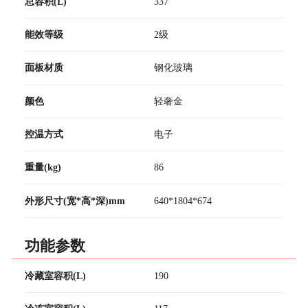
总容积(L)
337
能效等级
2级
面板材质
钢化玻璃
颜色
轻奢金
控温方式
电子
重量(kg)
86
外形尺寸(宽*高*深)mm
640*1804*674
功能参数
冷藏室容积(L)
190