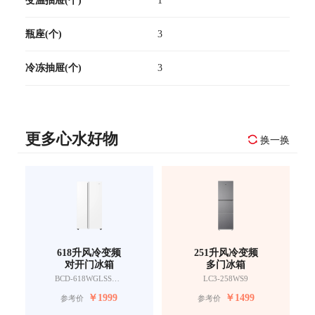
瓶座(个)
3
冷冻抽屉(个)
3
更多心水好物
换一换
618升风冷变频
251升风冷变频
对开门冰箱
多门冰箱
BCD-618WGLSSEDW9
LC3-258WS9
￥
1999
￥
1499
参考价
参考价