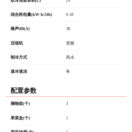
软冷冻室容积(L)
29
综合耗电量(kW·h/24h)
0.58
噪声dB(A)
38
压缩机
变频
制冷方式
风冷
速冷速冻
有
配置参数
搁物架(个)
3
果菜盒(个)
1
变温抽屉(个)
1