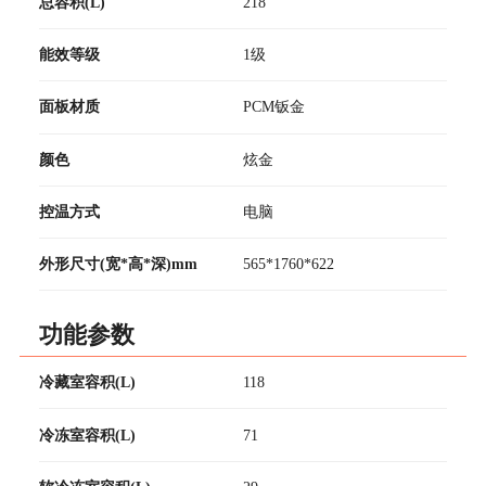
总容积(L)
218
能效等级
1级
面板材质
PCM钣金
颜色
炫金
控温方式
电脑
外形尺寸(宽*高*深)mm
565*1760*622
功能参数
冷藏室容积(L)
118
冷冻室容积(L)
71