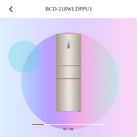
BCD-218WLDPPU1
01
/
06