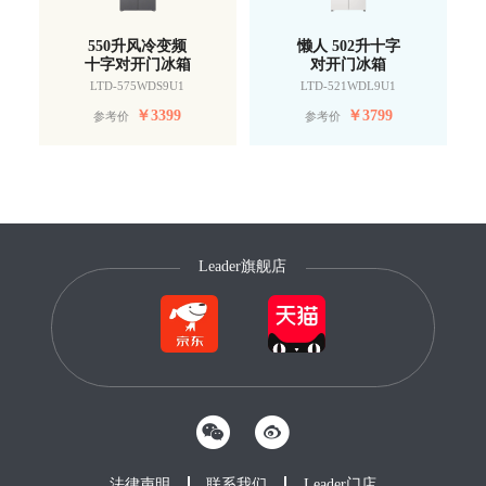
550升风冷变频
懒人 502升十字
十字对开门冰箱
对开门冰箱
LTD-575WDS9U1
LTD-521WDL9U1
￥
3399
￥
3799
参考价
参考价
Leader旗舰店
法律声明
联系我们
Leader门店