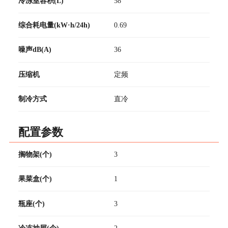
冷冻室容积(L)
58
综合耗电量(kW·h/24h)
0.69
噪声dB(A)
36
压缩机
定频
制冷方式
直冷
配置参数
搁物架(个)
3
果菜盒(个)
1
瓶座(个)
3
冷冻抽屉(个)
2