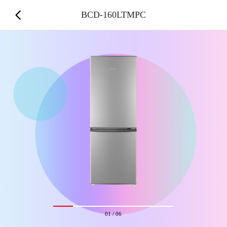
BCD-160LTMPC
01
/
06