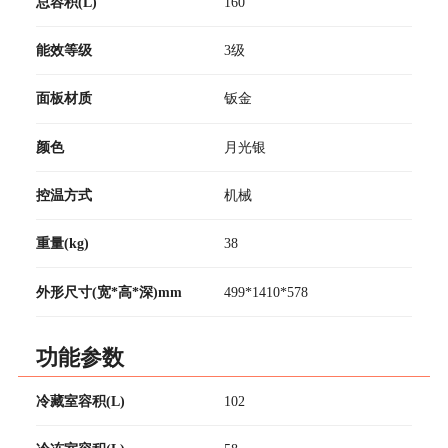
总容积(L)
160
能效等级
3级
面板材质
钣金
颜色
月光银
控温方式
机械
重量(kg)
38
外形尺寸(宽*高*深)mm
499*1410*578
功能参数
冷藏室容积(L)
102