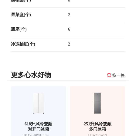
果菜盒(个)
2
瓶座(个)
6
冷冻抽屉(个)
2
更多心水好物
换一换
618升风冷变频
251升风冷变频
对开门冰箱
多门冰箱
BCD-618WGLSSEDW9
LC3-258WS9