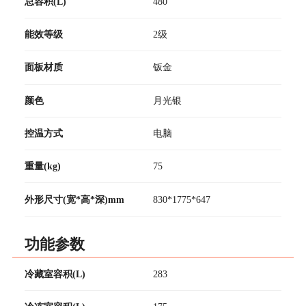
总容积(L)
480
能效等级
2级
面板材质
钣金
颜色
月光银
控温方式
电脑
重量(kg)
75
外形尺寸(宽*高*深)mm
830*1775*647
功能参数
冷藏室容积(L)
283