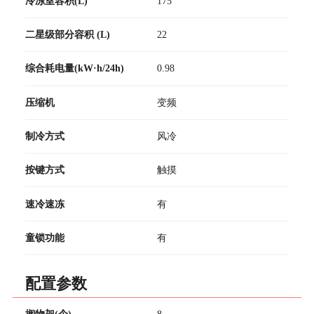
冷冻室容积(L)
175
二星级部分容积 (L)
22
综合耗电量(kW·h/24h)
0.98
压缩机
变频
制冷方式
风冷
按键方式
触摸
速冷速冻
有
童锁功能
有
配置参数
搁物架(个)
8