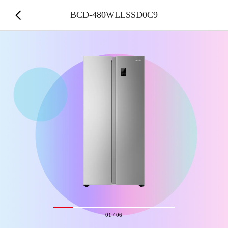
BCD-480WLLSSD0C9
01
/
06