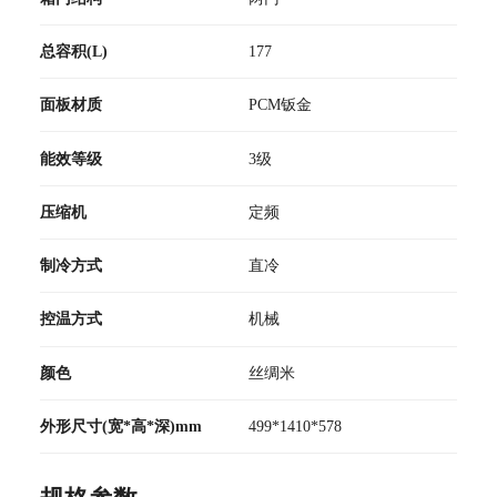
总容积(L)
177
面板材质
PCM钣金
能效等级
3级
压缩机
定频
制冷方式
直冷
控温方式
机械
颜色
丝绸米
外形尺寸(宽*高*深)mm
499*1410*578