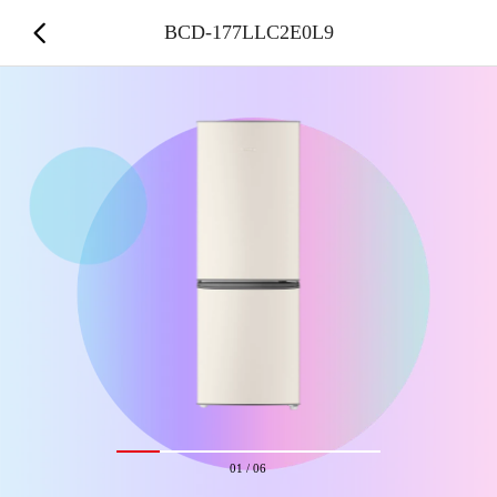
BCD-177LLC2E0L9
01
/
06