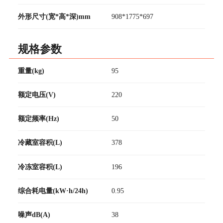
外形尺寸(宽*高*深)mm
908*1775*697
规格参数
重量(kg)
95
额定电压(V)
220
额定频率(Hz)
50
冷藏室容积(L)
378
冷冻室容积(L)
196
综合耗电量(kW·h/24h)
0.95
噪声dB(A)
38