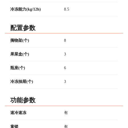
冷冻能力(kg/12h)
8.5
配置参数
搁物架(个)
8
果菜盒(个)
3
瓶座(个)
6
冷冻抽屉(个)
3
功能参数
速冷速冻
有
童锁
有