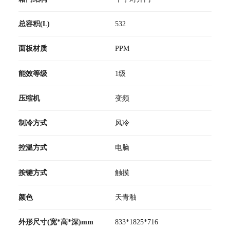
总容积(L)
532
面板材质
PPM
能效等级
1级
压缩机
变频
制冷方式
风冷
控温方式
电脑
按键方式
触摸
颜色
天青釉
外形尺寸(宽*高*深)mm
833*1825*716