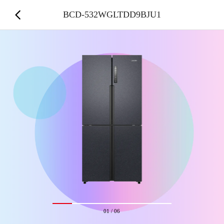
BCD-532WGLTDD9BJU1
01
/
06