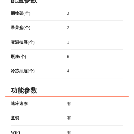
配置参数
搁物架(个)
3
果菜盒(个)
2
变温抽屉(个)
1
瓶座(个)
6
冷冻抽屉(个)
4
功能参数
速冷速冻
有
童锁
有
WiFi
有