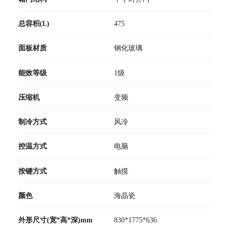
总容积(L)
475
面板材质
钢化玻璃
能效等级
1级
压缩机
变频
制冷方式
风冷
控温方式
电脑
按键方式
触摸
颜色
海晶瓷
外形尺寸(宽*高*深)mm
830*1775*636