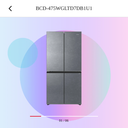
BCD-475WGLTD7DB1U1
01
/
06