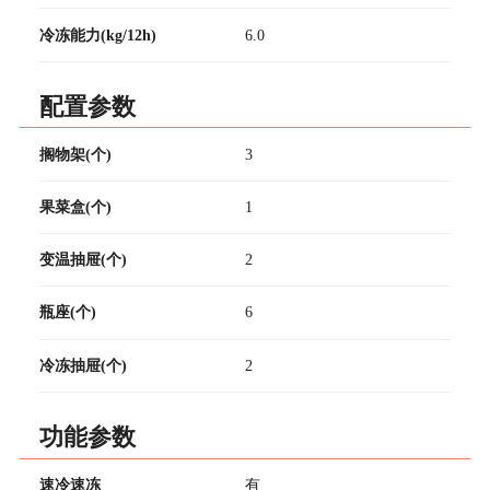
冷冻能力(kg/12h)
6.0
配置参数
搁物架(个)
3
果菜盒(个)
1
变温抽屉(个)
2
瓶座(个)
6
冷冻抽屉(个)
2
功能参数
速冷速冻
有