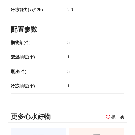
冷冻能力(kg/12h)
2.0
配置参数
搁物架(个)
3
变温抽屉(个)
1
瓶座(个)
3
冷冻抽屉(个)
1
更多心水好物
换一换