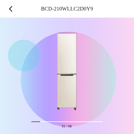
BCD-210WLLC2D0Y9
01
/
08