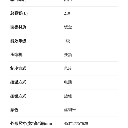
总容积(L)
210
面板材质
钣金
能效等级
1级
压缩机
变频
制冷方式
风冷
控温方式
电脑
按键方式
旋钮
颜色
丝绸米
外形尺寸(宽*高*深)mm
453*1775*629