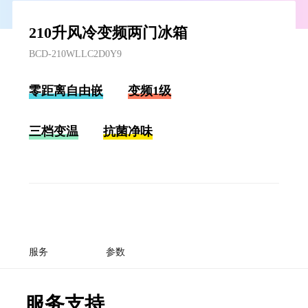
210升风冷变频两门冰箱
BCD-210WLLC2D0Y9
零距离自由嵌
变频1级
三档变温
抗菌净味
服务
参数
服务支持