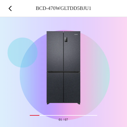
BCD-470WGLTDD5BJU1
01
/
07