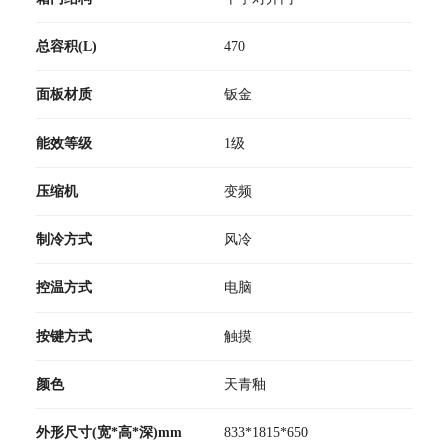
总容积(L)
470
面板材质
钣金
能效等级
1级
压缩机
变频
制冷方式
风冷
控温方式
电脑
按键方式
触摸
颜色
天青釉
外形尺寸(宽*高*深)mm
833*1815*650