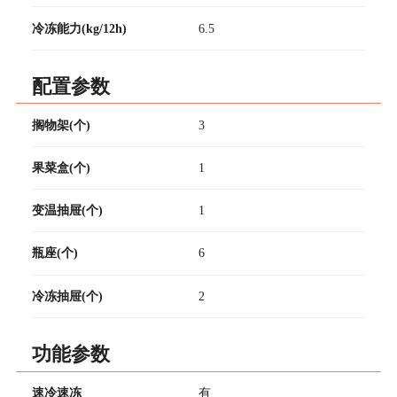
冷冻能力(kg/12h)
6.5
配置参数
搁物架(个)
3
果菜盒(个)
1
变温抽屉(个)
1
瓶座(个)
6
冷冻抽屉(个)
2
功能参数
速冷速冻
有