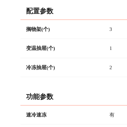
配置参数
搁物架(个)
3
变温抽屉(个)
1
冷冻抽屉(个)
2
功能参数
速冷速冻
有