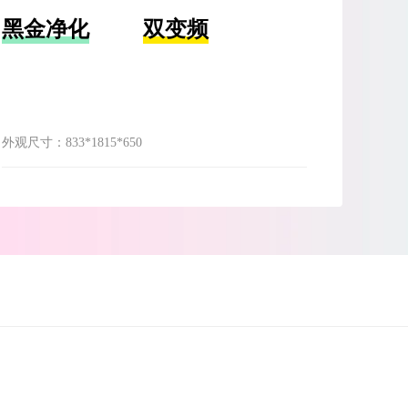
黑金净化
双变频
外观尺寸：
833*1815*650