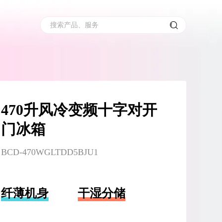
搜索产品、服务
470升风冷变频十字对开
门冰箱
BCD-470WGLTDD5BJU1
纤薄机身
干湿分储