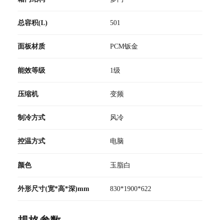
总容积(L)
501
面板材质
PCM钣金
能效等级
1级
压缩机
变频
制冷方式
风冷
控温方式
电脑
颜色
玉脂白
外形尺寸(宽*高*深)mm
830*1900*622