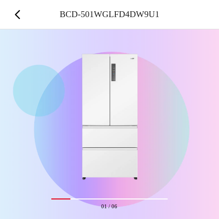
BCD-501WGLFD4DW9U1
01
/
06