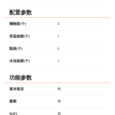
配置参数
搁物架(个)
4
变温抽屉(个)
1
瓶座(个)
6
冷冻抽屉(个)
2
功能参数
速冷速冻
有
童锁
有
WiFi
有