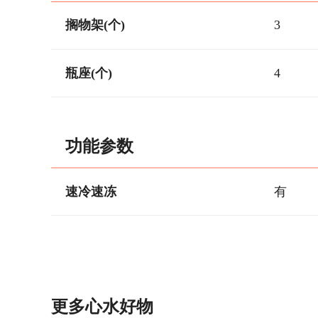
搁物架(个)
3
瓶座(个)
4
功能参数
速冷速冻
有
更多心水好物