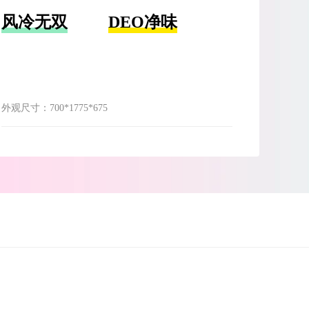
风冷无双
DEO净味
外观尺寸：
700*1775*675