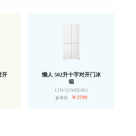
对开
懒人 502升十字对开门冰
箱
LTD-521WDL9U1
￥
3799
参考价