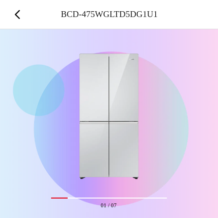
BCD-475WGLTD5DG1U1
01
/
07