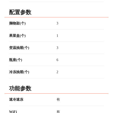
配置参数
搁物架(个)
3
果菜盒(个)
1
变温抽屉(个)
3
瓶座(个)
6
冷冻抽屉(个)
2
功能参数
速冷速冻
有
WiFi
有