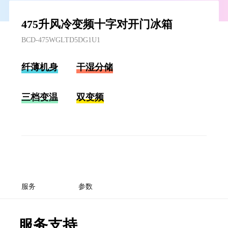
475升风冷变频十字对开门冰箱
BCD-475WGLTD5DG1U1
纤薄机身
干湿分储
三档变温
双变频
服务
参数
服务支持