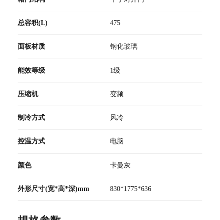
总容积(L)
475
面板材质
钢化玻璃
能效等级
1级
压缩机
变频
制冷方式
风冷
控温方式
电脑
颜色
卡曼灰
外形尺寸(宽*高*深)mm
830*1775*636