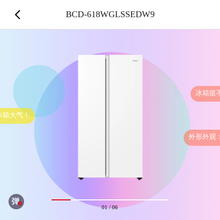
BCD-618WGLSSEDW9
冰箱挺不错的！配送师傅也很
颜值高
外形外观：挺漂亮的 制冷效果
01
/
06