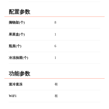
配置参数
搁物架(个)
8
果菜盒(个)
1
瓶座(个)
6
冷冻抽屉(个)
1
功能参数
速冷速冻
有
WiFi
有