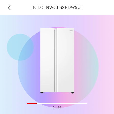
BCD-539WGLSSEDW9U1
01
/
06