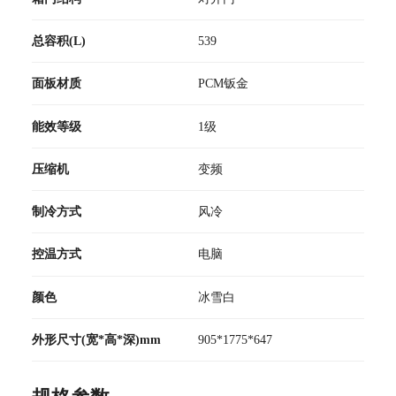
总容积(L)
539
面板材质
PCM钣金
能效等级
1级
压缩机
变频
制冷方式
风冷
控温方式
电脑
颜色
冰雪白
外形尺寸(宽*高*深)mm
905*1775*647