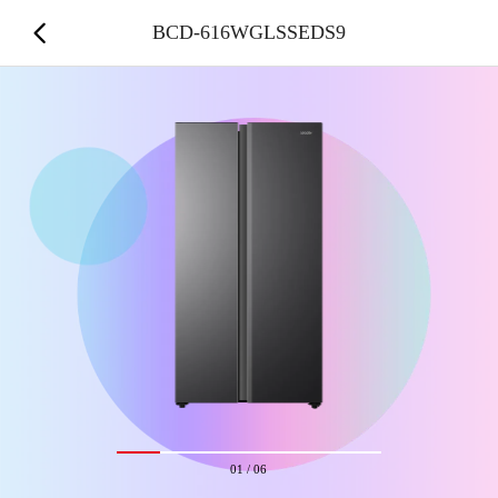
BCD-616WGLSSEDS9
01
/
06