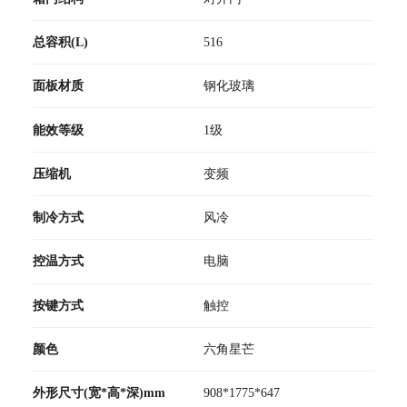
总容积(L)
516
面板材质
钢化玻璃
能效等级
1级
压缩机
变频
制冷方式
风冷
控温方式
电脑
按键方式
触控
颜色
六角星芒
外形尺寸(宽*高*深)mm
908*1775*647