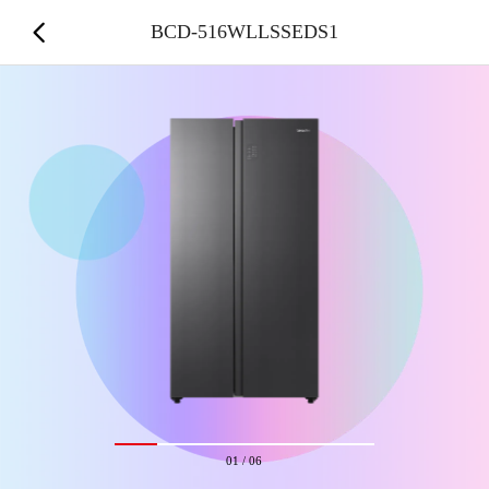
BCD-516WLLSSEDS1
01
/
06