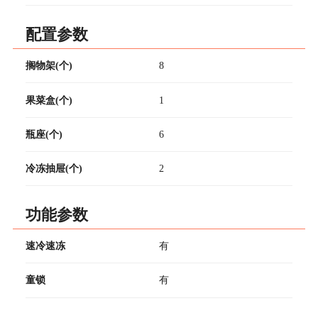
配置参数
搁物架(个)
8
果菜盒(个)
1
瓶座(个)
6
冷冻抽屉(个)
2
功能参数
速冷速冻
有
童锁
有