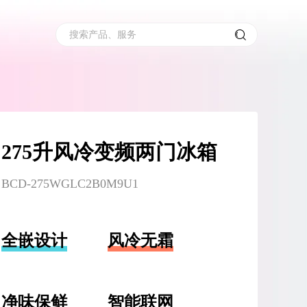
搜索产品、服务
275升风冷变频两门冰箱
BCD-275WGLC2B0M9U1
全嵌设计
风冷无霜
净味保鲜
智能联网