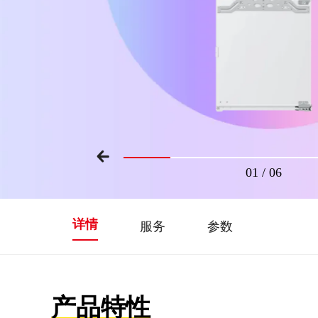
01
/
06
详情
服务
参数
产品特性