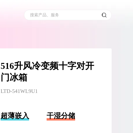
搜索产品、服务
516升风冷变频十字对开
门冰箱
LTD-541WL9U1
超薄嵌入
干湿分储