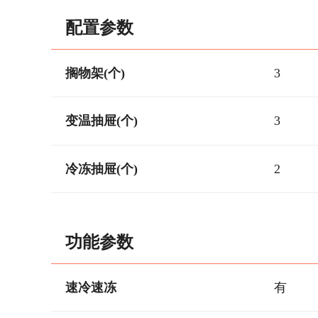
配置参数
搁物架(个)
3
变温抽屉(个)
3
冷冻抽屉(个)
2
功能参数
速冷速冻
有