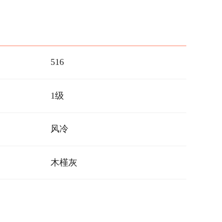
516
1级
风冷
木槿灰