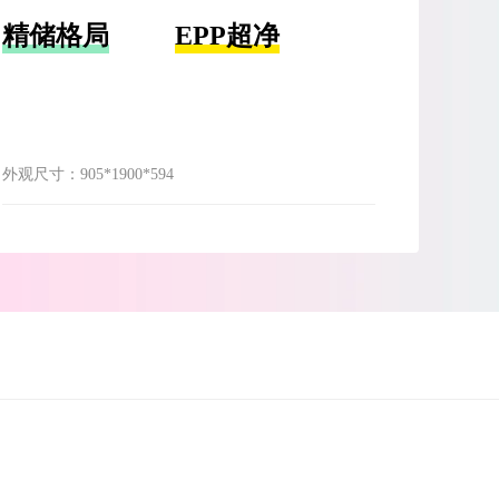
精储格局
EPP超净
外观尺寸：
905*1900*594