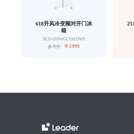
618升风冷变频对开门冰
2
箱
BCD-618WGLSSEDW9
￥
1999
参考价