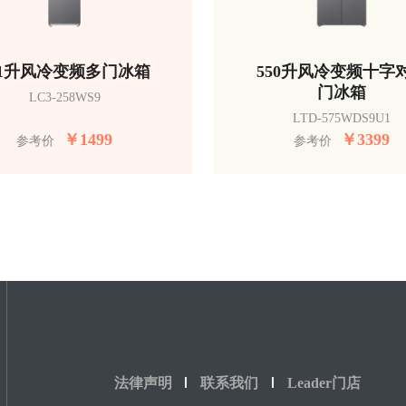
51升风冷变频多门冰箱
550升风冷变频十字
门冰箱
LC3-258WS9
LTD-575WDS9U1
￥
1499
￥
3399
参考价
参考价
法律声明
联系我们
Leader门店