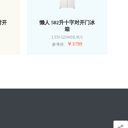
对开
懒人 502升十字对开门冰
箱
LTD-521WDL9U1
￥
3799
参考价