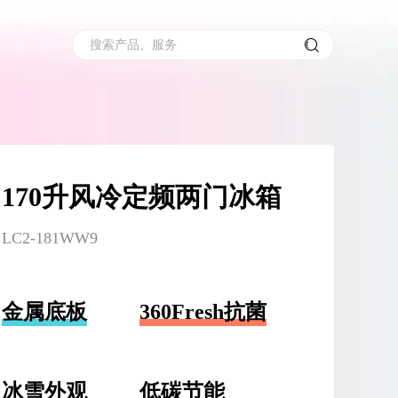
搜索产品、服务
170升风冷定频两门冰箱
LC2-181WW9
金属底板
360Fresh抗菌
冰雪外观
低碳节能