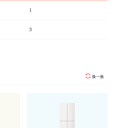
1
3
换一换