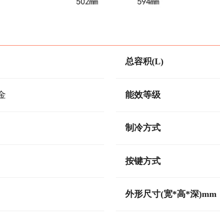
总容积(L)
金
能效等级
制冷方式
按键方式
外形尺寸(宽*高*深)mm