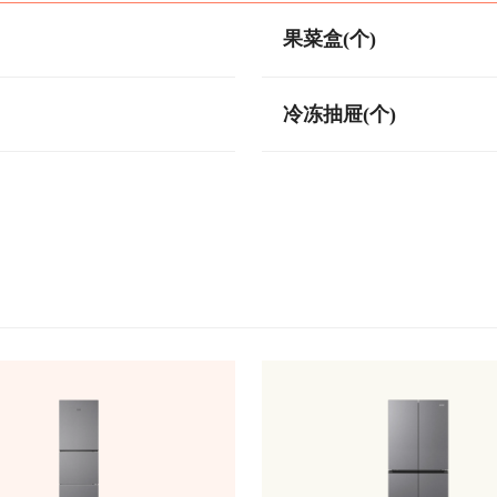
果菜盒(个)
冷冻抽屉(个)