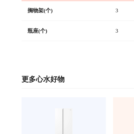
搁物架(个)
3
瓶座(个)
3
更多心水好物