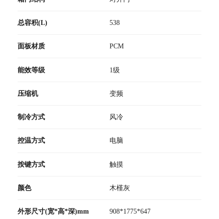
总容积(L)
538
面板材质
PCM
能效等级
1级
压缩机
变频
制冷方式
风冷
控温方式
电脑
按键方式
触摸
颜色
木槿灰
外形尺寸(宽*高*深)mm
908*1775*647