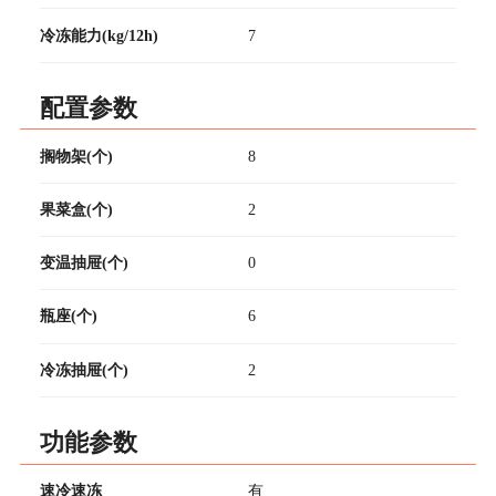
冷冻能力(kg/12h)
7
配置参数
搁物架(个)
8
果菜盒(个)
2
变温抽屉(个)
0
瓶座(个)
6
冷冻抽屉(个)
2
功能参数
速冷速冻
有