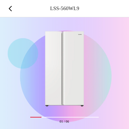
LSS-560WL9
01
/
06