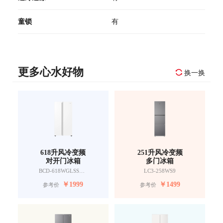
童锁
有
更多心水好物
换一换
618升风冷变频
251升风冷变频
对开门冰箱
多门冰箱
BCD-618WGLSSEDW9
LC3-258WS9
￥
1999
￥
1499
参考价
参考价