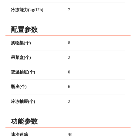
冷冻能力(kg/12h)
7
配置参数
搁物架(个)
8
果菜盒(个)
2
变温抽屉(个)
0
瓶座(个)
6
冷冻抽屉(个)
2
功能参数
速冷速冻
有