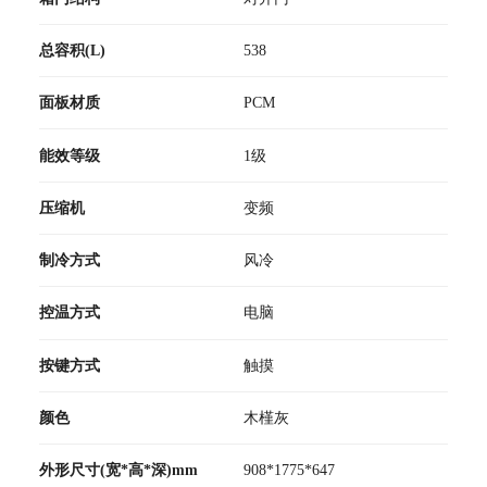
总容积(L)
538
面板材质
PCM
能效等级
1级
压缩机
变频
制冷方式
风冷
控温方式
电脑
按键方式
触摸
颜色
木槿灰
外形尺寸(宽*高*深)mm
908*1775*647