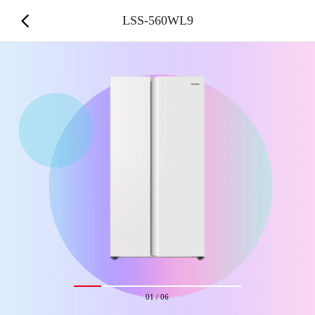
LSS-560WL9
01
/
06