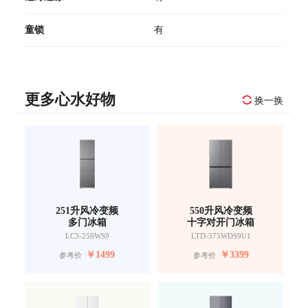
童锁
有
更多心水好物
换一换
251升风冷变频
550升风冷变频
多门冰箱
十字对开门冰箱
LC3-258WS9
LTD-575WDS9U1
￥
1499
￥
3399
参考价
参考价