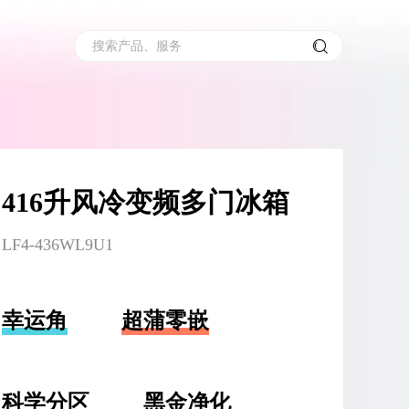
搜索产品、服务
416升风冷变频多门冰箱
LF4-436WL9U1
幸运角
超蒲零嵌
科学分区
黑金净化