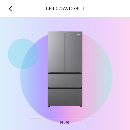
LF4-575WDS9U1
01
/
06