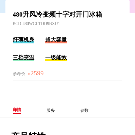
480升风冷变频十字对开门冰箱
BCD-480WGLTDD9BXU1
纤薄机身
超大容量
三档变温
一级能效
2599
参考价
￥
详情
服务
参数