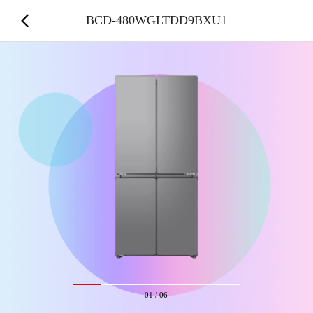
BCD-480WGLTDD9BXU1
01
/
06