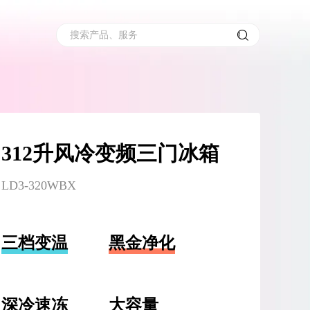
搜索产品、服务
312升风冷变频三门冰箱
LD3-320WBX
三档变温
黑金净化
深冷速冻
大容量