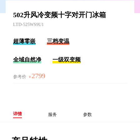
502升风冷变频十字对开门冰箱
LTD-525WS9U1
超薄零嵌
三档变温
全域自然净
一级双变频
2799
参考价
￥
详情
服务
参数