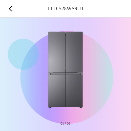
LTD-525WS9U1
01
/
06