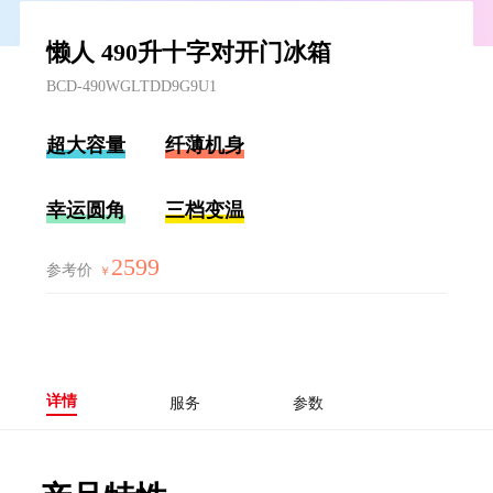
懒人 490升十字对开门冰箱
BCD-490WGLTDD9G9U1
超大容量
纤薄机身
幸运圆角
三档变温
2599
参考价
￥
详情
服务
参数