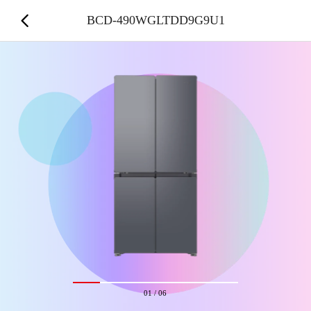
BCD-490WGLTDD9G9U1
01
/
06