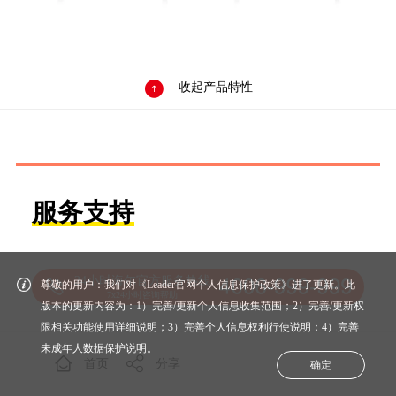

收起产品特性
服务支持
24小时海尔官方服务热线
尊敬的用户：我们对《Leader官网个人信息保护政策》进了更新。此
7x24小时咨询帮助
版本的更新内容为：1）完善/更新个人信息收集范围；2）完善/更新权
限相关功能使用详细说明；3）完善个人信息权利行使说明；4）完善
未成年人数据保护说明。
首页
分享
确定