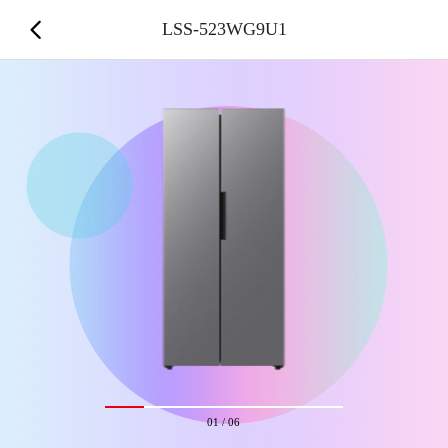
LSS-523WG9U1
01
/
06