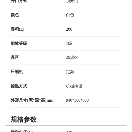
开门方式
顶开门
颜色
白色
容积(L)
200
能效等级
1级
温区
单温区
压缩机
定频
控温方式
机械控温
外形尺寸(宽*深*高)mm
940*560*880
规格参数