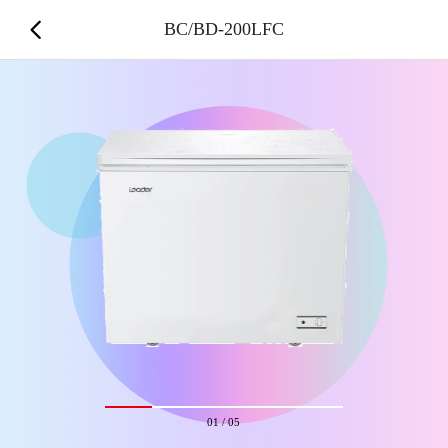
BC/BD-200LFC
01
/
05