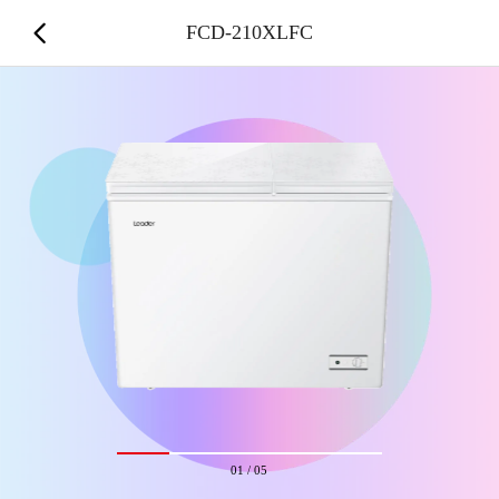
FCD-210XLFC
01
/
05