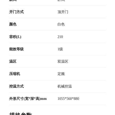
开门方式
顶开门
颜色
白色
容积(L)
210
能效等级
1级
温区
双温区
压缩机
定频
控温方式
机械控温
外形尺寸(宽*深*高)mm
1055*560*880