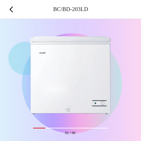
BC/BD-203LD
01
/
06