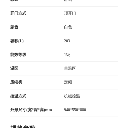
开门方式
顶开门
颜色
白色
容积(L)
203
能效等级
1级
温区
单温区
压缩机
定频
控温方式
机械控温
外形尺寸(宽*深*高)mm
940*550*880