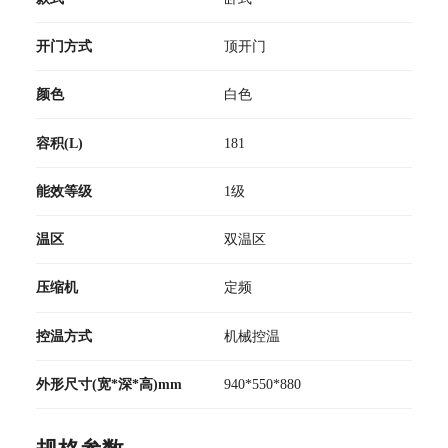
开门方式
顶开门
颜色
白色
容积(L)
181
能效等级
1级
温区
双温区
压缩机
定频
控温方式
机械控温
外形尺寸(宽*深*高)mm
940*550*880