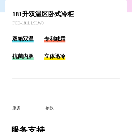
181升双温区卧式冷柜
FCD-181LL9LW0
双箱双温
专利减霜
抗菌内胆
立体迅冷
服务
参数
服务支持