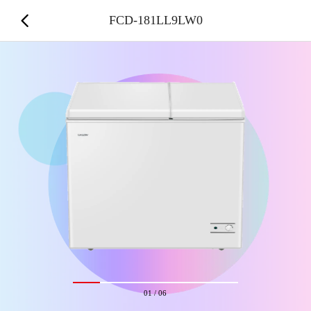
FCD-181LL9LW0
01
/
06