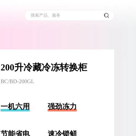
搜索产品、服务
200升冷藏冷冻转换柜
BC/BD-200GL
一机六用
强劲冻力
节能省电
速冷锁鲜