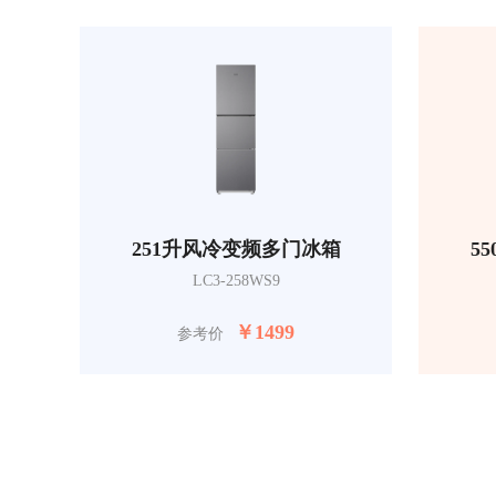
251升风冷变频多门冰箱
5
LC3-258WS9
￥
1499
参考价