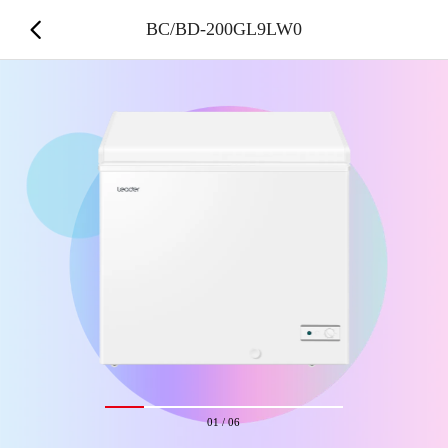
BC/BD-200GL9LW0
01
/
06