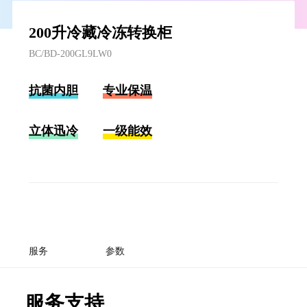
200升冷藏冷冻转换柜
BC/BD-200GL9LW0
抗菌内胆
专业保温
立体迅冷
一级能效
服务
参数
服务支持