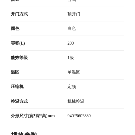
开门方式
顶开门
颜色
白色
容积(L)
200
能效等级
1级
温区
单温区
压缩机
定频
控温方式
机械控温
外形尺寸(宽*深*高)mm
940*560*880