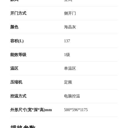
开门方式
侧开门
颜色
海晶灰
容积(L)
137
能效等级
1级
温区
单温区
压缩机
定频
控温方式
电脑控温
外形尺寸(宽*深*高)mm
500*596*1175