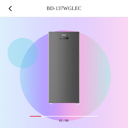
BD-137WGLEC
01
/
06