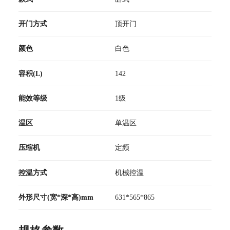
开门方式
顶开门
颜色
白色
容积(L)
142
能效等级
1级
温区
单温区
压缩机
定频
控温方式
机械控温
外形尺寸(宽*深*高)mm
631*565*865