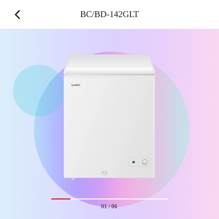
BC/BD-142GLT
01
/
06