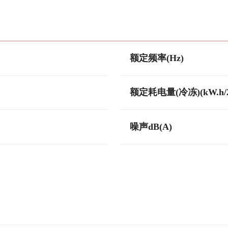
额定频率(Hz)
额定耗电量(冷冻)(kW.h/2
噪声dB(A)