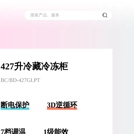
搜索产品、服务
427升冷藏冷冻柜
BC/BD-427GLPT
断电保护
3D逆循环
7档调温
1级能效