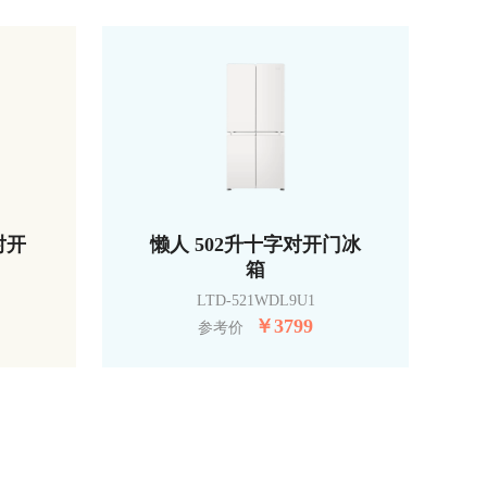
对开
懒人 502升十字对开门冰
箱
LTD-521WDL9U1
￥
3799
参考价