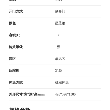
开门方式
侧开门
颜色
星蕴银
容积(L)
150
能效等级
1级
温区
单温区
压缩机
定频
控温方式
机械控温
外形尺寸(宽*深*高)mm
495*596*1300