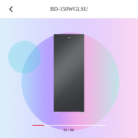
BD-150WGLSU
01
/
06